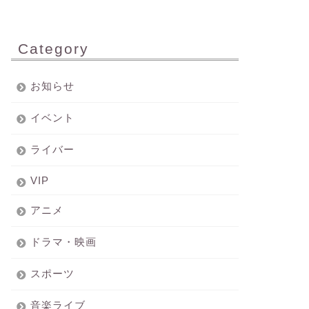
Category
お知らせ
イベント
ライバー
VIP
アニメ
ドラマ・映画
スポーツ
音楽ライブ