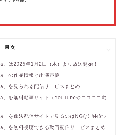
目次
Mujica』は2025年1月2日（木）より放送開始！
Mujica』の作品情報と出演声優
Mujica』を見られる配信サービスまとめ
Mujica』を無料動画サイト（YouTubeやニコニコ動
 Mujica』を違法配信サイトで見るのはNGな理由3つ
 Mujica』を無料視聴できる動画配信サービスまとめ