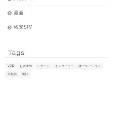
漫画
格安SIM
Tags
VOD
おすすめ
レポート
インタビュー
オーディション
生配信
番組