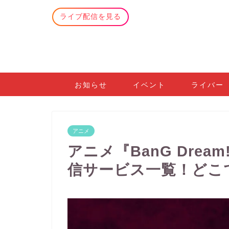
ライブ配信を見る
お知らせ
イベント
ライバー
アニメ
アニメ『BanG Dream
信サービス一覧！どこ