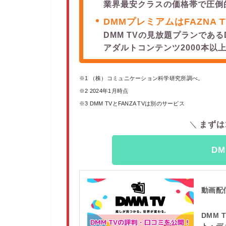
業界最安クラスの価格帯で圧倒
DMMプレミアムはFAZNA 
DMM TVの見放題プランである
アダルトコンテンツ2000本以
※1 （株）コミュニケーション科学研究所調べ。
※2 2024年1月時点
※3 DMM TVとFANZA TVは別のサービス
まずは
DM
動画配
DMM
ト・デ