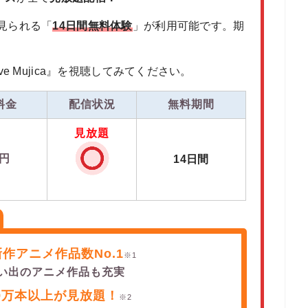
見られる「
14日間無料体験
」が利用可能です。期
e Mujica』を視聴してみてください。
料金
配信状況
無料期間
見放題
0円
14日間
作アニメ作品数No.1
※1
い出のアニメ作品も充実
9万本以上が見放題！
※2