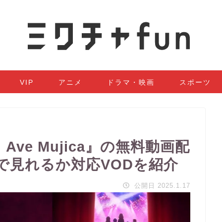
VIP
アニメ
ドラマ・映画
スポーツ
! Ave Mujica』の無料動画配
で見れるか対応VODを紹介
公開日 2025.1.17