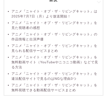
アニメ『ニャイト・オブ・ザ・リビングキャット』は
2025年7月7日（月）より放送開始！
アニメ『ニャイト・オブ・ザ・リビングキャット』を
見た視聴者の感想
アニメ『ニャイト・オブ・ザ・リビングキャット』の
作品情報と出演声優
アニメ『ニャイト・オブ・ザ・リビングキャット』を
見られる配信サービスまとめ
アニメ『ニャイト・オブ・ザ・リビングキャット』を
無料動画サイト（YouTubeやニコニコ動画）などで見
る方法
アニメ『ニャイト・オブ・ザ・リビングキャット』を
違法配信サイトで見るのはNGな理由3つ
アニメ『ニャイト・オブ・ザ・リビングキャット』を
無料視聴できる動画配信サービスまとめ