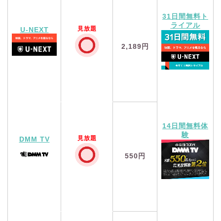
31日間無料ト
ライアル
見放題
U-NEXT
2,189円
14日間無料体
験
見放題
DMM TV
550円