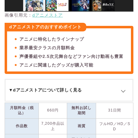
画像引用元：
dアニメストア
dアニメストアのおすすめポイント
アニメに特化したラインナップ
業界最安クラスの月額料金
声優番組や2.5次元舞台などファン向け動画も豊富
アニメに関連したグッズが購入可能
▼dアニメストアについて詳しく見る
dアニメストアは、
ドコモが運営するアニメ専用動画配信サー
月額料金（税
無料お試し
660円
31日間
ビス
です。
アニメに特化したラインナップ
が特徴で、放送中の
込）
期間
アニメもいち早く視聴できます。声優によるラジオやライブ映
7,200作品以
フルHD／HD／S
像、2.5次元舞台などアニメに関連したジャンルにも力を入れ
作品数
画質
上
D
ており、ファンが楽しめる要素が盛りだくさんです。