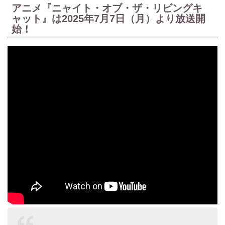
アニメ『ニャイト・オブ・ザ・リビングキ
ャット』は2025年7月7日（月）より放送開
始！