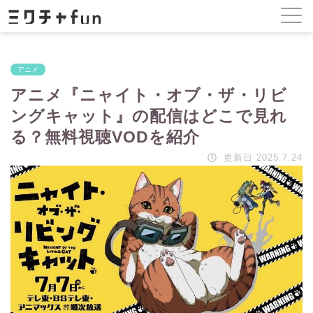
アニメ
アニメ『ニャイト・オブ・ザ・リビ
ングキャット』の配信はどこで見れ
る？無料視聴VODを紹介
更新日 2025.7.24