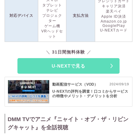
スマホ
して視聴
でき、マンガや映画チケットの購入にも活用可能で
クレジットカード
タブレット
キャリア決済
す。
テレビ
楽天ペイ
対応デバイス
プロジェク
支払方法
Apple ID決済
ター
Amazon.co.jp
さらに、U-NEXTでは
31日間の無料トライアル
を実施！32万本
GooglePlay
ゲーム機
以上の動画が見放題で楽しめるほか、
200誌以上の雑誌も読み
U-NEXTカード
VRヘッドセ
放題
になるお得なキャンペーンが含まれています。特典として
ット
600円分のポイントも付与されるため、最新作のレンタルや電
子書籍の購入にも使えます。この絶好の機会に、ぜひU-NEXT
31日間無料体験
をご利用ください。
U-NEXTで見る
動画配信サービス（VOD）
2024/09/19
U-NEXTの評判を調査！口コミからサービス
の特徴やメリット・デメリットを分析
DMM TVでアニメ『ニャイト・オブ・ザ・リビン
グキャット』を全話視聴