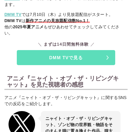
ます。
DMM TV
では7月10日（木）より見放題配信がスタート。
DMM TV
は
新作アニメの見放題配信数No.1！
他の
2025年夏アニメ
もぜひあわせてチェックしてみてくださ
い。
まずは14日間無料体験
DMM TVで見る
アニメ『ニャイト・オブ・ザ・リビングキ
ャット』を見た視聴者の感想
アニメ『ニャイト・オブ・ザ・リビングキャット』に関するSNS
での反応をご紹介します。
ニャイト・オブ・ザ・リビングキャ
ット、ゾンビ物の世界観・物語をそ
のまんま猫に置き換えた作品。猫大