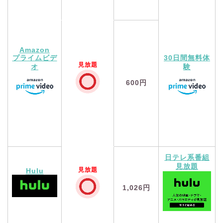
Amazon
プライムビデ
30日間無料体
見放題
オ
験
600円
日テレ系番組
見放題
見放題
Hulu
1,026円