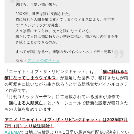
逃げろ、可愛い猫が来た。
20XX年、世界は猫に支配された。
猫に触れた人間を猫に変えてしまうウィルスにより、全世界
で”ニャンデミック”が発生。
人々は猫にモフられ、次々と猫になっていく。
果たして人類は猫に触りたい誘惑に抗い、猫だらけの世界を生
き抜くことができるのか。
すべてが猫になるｰｰ。衝撃のサバイバル・ネコメディ開幕！
引用：
アニメ公式サイト
『ニャイト・オブ・ザ・リビングキャット』は、「
猫に触れると
猫になってしまうウイルス
」が蔓延した世界で、猫好きたちが猫
の可愛さに抗いながら生き残ろうとする新感覚サバイバルコメデ
ィ作品です。
『月刊コミックガーデン』にて連載されている漫画が原作で、
「
猫による人類滅亡
」という、シュールで斬新な設定が猫好きた
ちの人気を集めています。
アニメ『ニャイト・オブ・ザ・リビングキャット』は2025年7月
7日（月）より放送開始！
ABEMA
では地上波放送よりも1日早い最速先行配信が決定してい