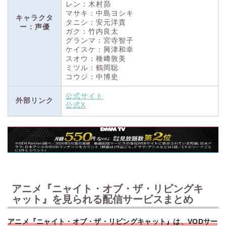
レン：木村昴
マサキ：中島ヨシキ
キャラクタ
タニシ：安元洋貴
ー：声優
ガク：竹内良太
グランマ：宮寺智子
ケイスケ：興津和幸
スオウ：種﨑敦美
ミツル：鶴岡聡
コウジ：中博史
公式サイト
外部リンク
公式X
アニメ『ニャイト・オブ・ザ・リビングキ
ャット』を見られる配信サービスまとめ
アニメ『ニャイト・オブ・ザ・リビングキャット』は、VODサー