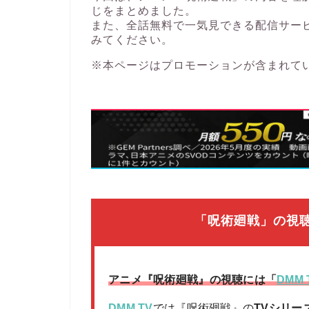
じをまとめました。
また、全話無料で一気見できる配信サー
みてください。
※本ページはプロモーションが含まれて
「呪術廻戦」の視聴
アニメ『呪術廻戦』の視聴には「
DMM 
DMM TV
では『呪術廻戦』の
TVシリー