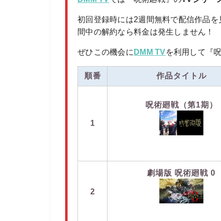
初回登録時には2週間無料で配信作品を
間中の解約なら料金は発生しません！
ぜひこの機会に
DMM TV
を利用して『
順番
作品タイトル
呪術廻戦（第1期）
1
劇場版 呪術廻戦 0
2