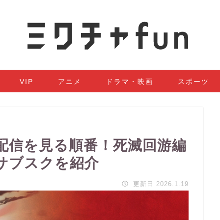
VIP
アニメ
ドラマ・映画
スポーツ
配信を見る順番！死滅回游編
サブスクを紹介
更新日 2026.1.19