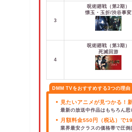
呪術廻戦（第2期）
懐玉・玉折/渋谷事変
3
呪術廻戦（第3期）
死滅回游
4
DMM TVをおすすめする3つの理由
見たいアニメが見つかる！新
最新の放送中作品はもちろん思
月額料金550円（税込）で1
業界最安クラスの価格帯で圧倒