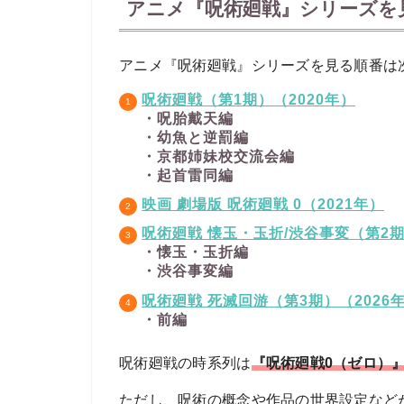
アニメ『呪術廻戦』シリーズを
アニメ『呪術廻戦』シリーズを見る順番は
呪術廻戦（第1期）（2020年）
・呪胎戴天編
・幼魚と逆罰編
・京都姉妹校交流会編
・起首雷同編
映画 劇場版 呪術廻戦 0（2021年）
呪術廻戦 懐玉・玉折/渋谷事変（第2期
・懐玉・玉折編
・渋谷事変編
呪術廻戦 死滅回游（第3期）（2026
・前編
呪術廻戦の時系列は
『呪術廻戦0（ゼロ）』
ただし、呪術の概念や作品の世界設定など