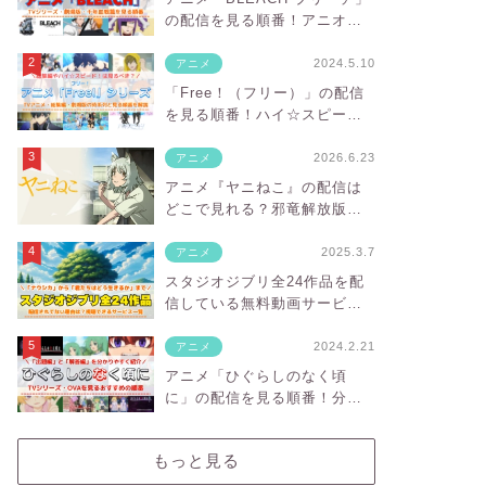
の配信を見る順番！アニオリ
部分や対応サブスクを紹介
2024.5.10
アニメ
「Free！（フリー）」の配信
を見る順番！ハイ☆スピー
ド！や映画の対応サブスクを
紹介
2026.6.23
アニメ
アニメ『ヤニねこ』の配信は
どこで見れる？邪竜解放版の
違いと見放題のVODを紹介
2025.3.7
アニメ
スタジオジブリ全24作品を配
信している無料動画サービス
一覧！サブスクにない理由
は？
2024.2.21
アニメ
アニメ「ひぐらしのなく頃
に」の配信を見る順番！分か
りやすい時系列や対応サブス
クを紹介
もっと見る