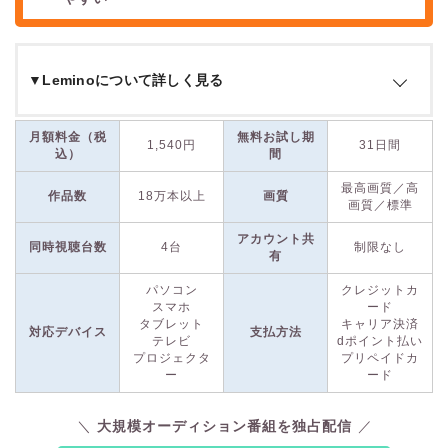
▼Leminoについて詳しく見る
Leminoは、
NTTドコモが提供する映像配信サービス
です。
月額料金（税
無料お試し期
1,540円
31日間
2023年4月12日に「
dTV
」から大幅リニューアルされた新サー
込）
間
ビスです。
最高画質／高
作品数
18万本以上
画質
画質／標準
映画やドラマ、アニメ、ライブ映像など
18万本以上
の多彩な
アカウント共
同時視聴台数
4台
制限なし
コンテンツを提供しています。特徴的なのは、会員登録不要で
有
無料視聴できる地上波の見逃し番組があることで、特にテレビ
パソコン
クレジットカ
東京系の番組・ドラマが充実しています。
スマホ
ード
タブレット
キャリア決済
対応デバイス
支払方法
テレビ
dポイント払い
「dTV」時代から好評だった
韓流・アジアコンテンツ
のライン
プロジェクタ
プリペイドカ
ナップを引き継いでおり、他のVODでは見られない独占作品
ー
ード
も多数あります。また、「
PRODUCE 101 JAPAN
」などのリ
アリティ・オーディション系オリジナル番組の独占配信も行っ
大規模オーディション番組を独占配信
ています。