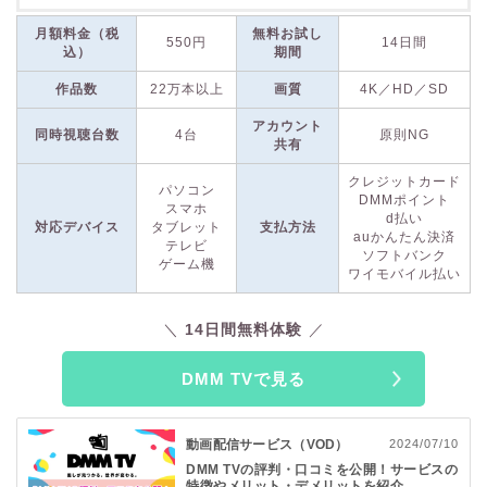
DMM TVは
「DMM.com」を運営するDMMグループによる動
月額料金（税
無料お試し
550円
14日間
画配信サービス
です。「DMMプレミアム」に加入すること
込）
期間
で、見放題作品を視聴できます。
作品数
22万本以上
画質
4K／HD／SD
アカウント
配信作品数は
20万本以上
！アニメや特撮、2.5次元舞台作品の
同時視聴台数
4台
原則NG
共有
ラインナップが豊富で、
新作アニメの先行配信作品数は業界
No.1
です。最新のアニメが放送後すぐに配信で視聴できるの
クレジットカード
パソコン
DMMポイント
は、アニメファンにはうれしいポイントです。 アニメだけで
スマホ
d払い
なく、
DMM TV独占ドラマ
や
オリジナルバラエティ作品
も制作
対応デバイス
タブレット
支払方法
auかんたん決済
テレビ
されています。
ソフトバンク
ゲーム機
ワイモバイル払い
また、DMM TVの見放題プランである「DMMプレミアム」で
は、成人向け動画配信サービス「
FANZA TV
」でも見放題が適
14日間無料体験
用され、
追加料金なしで2,300本以上の成人向けコンテンツも
視聴できます
。
DMM TVで見る
月額料金は業界最安クラスの
550円（税込）
！アニメ作品を中
動画配信サービス（VOD）
2024/07/10
心に、ドラマ・映画、オリジナルバラエティ作品など、幅広い
DMM TVの評判・口コミを公開！サービスの
ジャンルを手軽な価格で視聴できます。 さらに、DMM TVは
特徴やメリット・デメリットを紹介