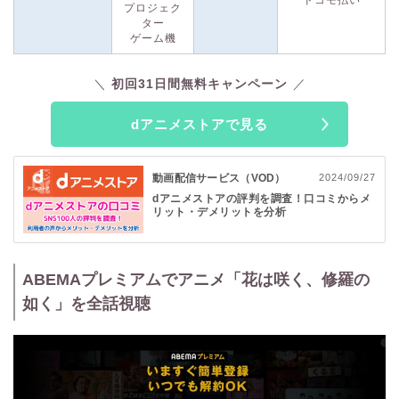
ドコモ払い
月額料金は税込660円
！
アニメがメインではあるもの
（※1）
プロジェク
の、
配信サービスの中でも最安の価格帯
となっています。ドコ
ター
ゲーム機
モ払いが使えるドコモユーザーはもちろん、ドコモユーザー以
外の方も利用できます。
（※2）
初回31日間無料キャンペーン
dアニメストアは、
初回31日間無料！
放送中の最新作品
（※3）
dアニメストアで見る
から過去の懐かしい作品まで、アニメが好きな方なら絶対満足
できるはずです。ぜひこの機会にdアニメストアを利用してみ
てください。
動画配信サービス（VOD）
2024/09/27
dアニメストアの評判を調査！口コミからメ
リット・デメリットを分析
※1 月額料金：契約日・解約日にかかわらず、毎月1日～末日までの1か月分の
料金が発生します。別途通信料その他レンタル料金等サービスによっては別料
金が発生します。
※2 dアカウント：ドコモの回線契約またはspモード契約がない場合は「dアカ
ABEMAプレミアムでアニメ「花は咲く、修羅の
ウント」が必要です。spモード契約でのご利用とサービス内容やお支払い方法
如く」を全話視聴
が異なる場合があります。
※3 初回31日間無料：31日経過後は自動継続となり、その月から月額料金全額
がかかります。