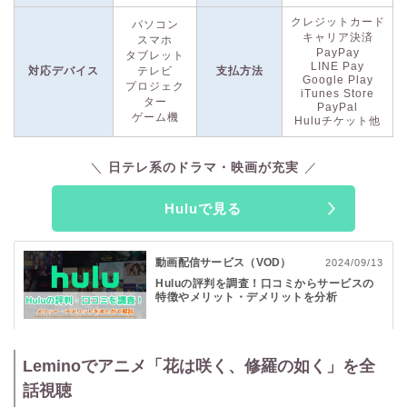
作品数は14万本以上！
テレビ番組以外にも、人気の海外映画
クレジットカード
やドラマを数多く取り揃えています。追加料金なしで視聴でき
パソコン
キャリア決済
スマホ
る「
Huluプレミア
」には、日本初上陸の海外作品をピックア
PayPay
タブレット
ップしています。日本ではまだ知られていない海外作品をいち
LINE Pay
対応デバイス
テレビ
支払方法
早く視聴できます。
Google Play
プロジェク
iTunes Store
ター
PayPal
ゲーム機
Huluチケット他
また、ライブTVカテゴリでは、海外のスポーツやニュースを
リアルタイムで放送しています。地上波では放送されていない
スポーツ中継や、海外の最新ニュースを同時翻訳で聞けるな
日テレ系のドラマ・映画が充実
ど、Huluならではのコンテンツが多数あります。
Huluで見る
Huluでは地上波で見逃していた番組や、
Huluオリジナルドラ
マ
も見放題です。
独占配信の作品が多いので、他の配信サービ
動画配信サービス（VOD）
2024/09/13
スと併用しても無駄になりません
。
ぜひこの機会にHuluを利用
Huluの評判を調査！口コミからサービスの
してみてください。
特徴やメリット・デメリットを分析
Leminoでアニメ「花は咲く、修羅の如く」を全
話視聴