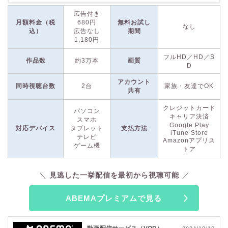
ABEMAプレミアムは、ABEMAで放送されている番組の過去動
広告付き
画や、
プレミアム対象作品が見放題の有料プラン
です。
月額料金（税
680円
無料お試し
なし
込）
広告なし
期間
ABEMAとは、テレビ朝日系列のインターネットTVプラットフ
1,180円
ォームであり、地上波のテレビと同じく、リアルタイムの放送
は完全無料で視聴できます。
フルHD／HD／S
作品数
約3万本
画質
D
ABEMAプレミアムには、無料のスタンダードプランにはな
アカウント
同時視聴台数
2台
家族・友達でOK
共有
い、さまざまな機能があります。スタンダードプランでは、番
組の放送後1週間までしか視聴できませんが、
ABEMAプレミ
クレジットカード
パソコン
アムなら過去動画をはじめからすべて視聴可能
です。
キャリア決済
スマホ
Google Play
対応デバイス
タブレット
支払方法
iTune Store
テレビ
さらに、放送中の番組を最初から再生できる追っかけ再生にも
Amazonアプリス
ゲーム機
トア
対応。放送時間に間に合わなくても、全編を見逃さずに視聴で
きます。放送後にも、見逃しコメント機能を使えば配信時のリ
アルタイムのコメントを閲覧できるので、ライブ感が好きな方
見逃した一挙配信を最初から視聴可能
にもピッタリです。
また、
3万本以上の映画やドラマが見放題
なのも魅力です！
ABEMAプレミアムで見る
ABEMAプレミアム限定のオリジナルコンテンツ
も多数あり、
恋愛リアリティーショー
や
お笑いバラエティ
などの他サービス
で観られないジャンルも充実しています。