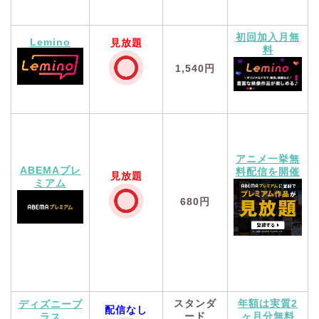
初回加入月無
Lemino
見放題
料
1,540円
アニメ一挙無
ABEMAプレ
料配信を開催
見放題
ミアム
680円
スタンダ
年額は実質2
ディズニープ
配信なし
ード
ヶ月分無料
ラス