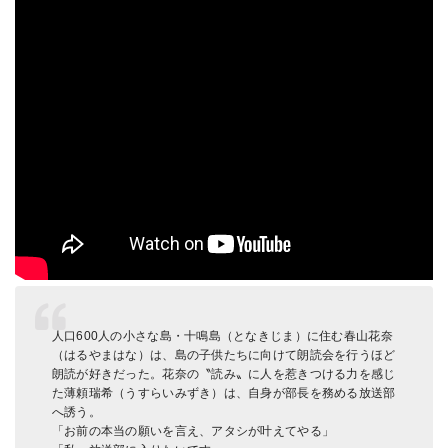
人口600人の小さな島・十鳴島（となきじま）に住む春山花奈
（はるやまはな）は、島の子供たちに向けて朗読会を行うほど
朗読が好きだった。花奈の〝読み〟に人を惹きつける力を感じ
た薄頼瑞希（うすらいみずき）は、自身が部長を務める放送部
へ誘う。
「お前の本当の願いを言え、アタシが叶えてやる」