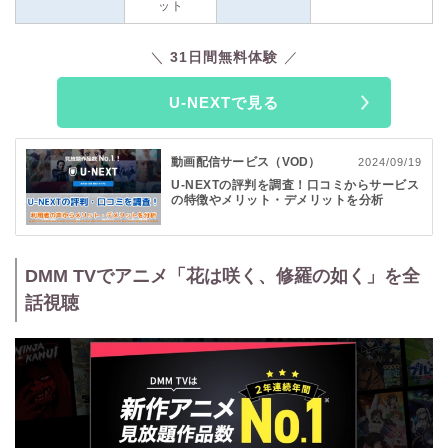
放題
になるお得なキャンペーンが含まれています。特典として
ット
600円分のポイントも付与されるため、最新作のレンタルや電
子書籍の購入にも使えます。この絶好の機会に、ぜひU-NEXT
31日間無料体験
をご利用ください。
U-NEXTで見る
動画配信サービス（VOD）
2024/09/19
U-NEXTの評判を調査！口コミからサービス
の特徴やメリット・デメリットを分析
DMM TVでアニメ「花は咲く、修羅の如く」を全
話視聴