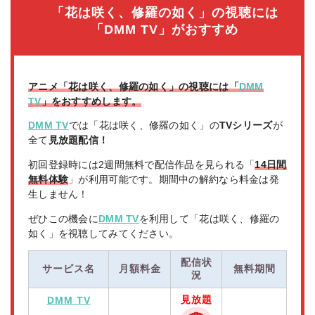
「花は咲く、修羅の如く」の視聴には
「DMM TV」がおすすめ
アニメ「花は咲く、修羅の如く」の視聴には「
DMM
TV
」をおすすめします。
DMM TV
では「花は咲く、修羅の如く」の
TVシリーズ
が
全て
見放題配信！
初回登録時には2週間無料で配信作品を見られる「
14日間
無料体験
」が利用可能です。期間中の解約なら料金は発
生しません！
ぜひこの機会に
DMM TV
を利用して「花は咲く、修羅の
如く」を視聴してみてください。
配信状
サービス名
月額料金
無料期間
況
見放題
DMM TV