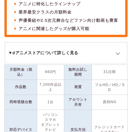
アニメに特化したラインナップ
業界最安クラスの月額料金
声優番組や2.5次元舞台などファン向け動画も豊富
アニメに関連したグッズが購入可能
▼dアニメストアについて詳しく見る
dアニメストアは、
ドコモが運営するアニメ専用動画配信サー
月額料金（税
無料お試し
660円
31日間
ビス
です。
アニメに特化したラインナップ
が特徴で、放送中の
込）
期間
アニメもいち早く視聴できます。声優によるラジオやライブ映
7,200作品以
フルHD／HD／S
像、2.5次元舞台などアニメに関連したジャンルにも力を入れ
作品数
画質
上
D
ており、ファンが楽しめる要素が盛りだくさんです。
アカウント
同時視聴台数
1台
原則NG
共有
また、dアニメストアでは、動画配信に加えてアニメグッズの
パソコン
販売も行っています。フィギュアやTシャツなど、視聴したア
スマホ
ニメのグッズをすぐに購入できるのも、ファンにはうれしいポ
タブレット
クレジットカード
イントです。
対応デバイス
テレビ
支払方法