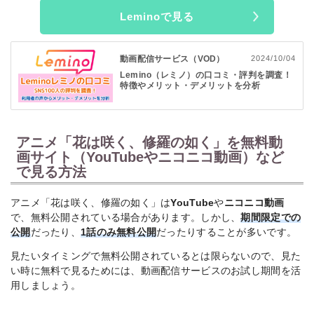
Leminoで見る
Leminoプレミアムは初月31日間を無料で利用可能！
継続の縛
りもなくいつでも解約できるので、まずは気軽に無料体験から
「Lemino」を始めてみてください。
動画配信サービス（VOD）
2024/10/04
Lemino（レミノ）の口コミ・評判を調査！
特徴やメリット・デメリットを分析
アニメ「花は咲く、修羅の如く」を無料動
画サイト（YouTubeやニコニコ動画）など
で見る方法
アニメ「花は咲く、修羅の如く」は
YouTube
や
ニコニコ動画
で、無料公開されている場合があります。しかし、
期間限定での
公開
だったり、
1話のみ無料公開
だったりすることが多いです。
見たいタイミングで無料公開されているとは限らないので、見た
い時に無料で見るためには、動画配信サービスのお試し期間を活
用しましょう。