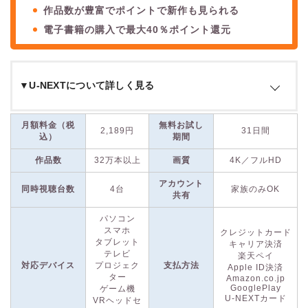
作品数が豊富でポイントで新作も見られる
電子書籍の購入で最大40％ポイント還元
▼U-NEXTについて詳しく見る
U-NEXTは、
国内最大級の作品数を誇る動画配信サービス
で、
月額料金（税
無料お試し
2,189円
31日間
そのコンテンツ数はなんと
32万本以上
にのぼります。映画、
込）
期間
ドラマ、アニメ作品はもちろん、雑誌やマンガも一度に楽しめ
作品数
32万本以上
画質
4K／フルHD
る点が特徴です。
アカウント
同時視聴台数
4台
家族のみOK
共有
配信タイトルには見放題作品だけでなく、新作映画のレンタル
も含まれています。
有料作品は毎月付与されるポイントを利用
パソコン
スマホ
して視聴
でき、マンガや映画チケットの購入にも活用可能で
クレジットカード
タブレット
キャリア決済
す。
テレビ
楽天ペイ
対応デバイス
プロジェク
支払方法
Apple ID決済
ター
Amazon.co.jp
さらに、U-NEXTでは
31日間の無料トライアル
を実施！32万本
GooglePlay
ゲーム機
以上の動画が見放題で楽しめるほか、
200誌以上の雑誌も読み
U-NEXTカード
VRヘッドセ