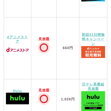
初回31日間無
dアニメスト
見放題
料キャンペー
ア
ン
660円
日テレ系番組
見放題
見放題
Hulu
1,026円