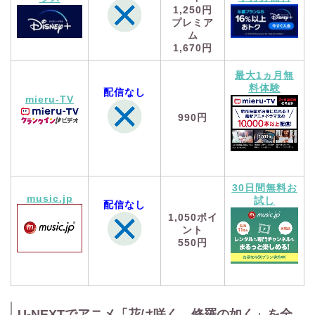
1,250円
プレミア
ム
1,670円
最大1ヵ月無
料体験
配信なし
mieru-TV
990円
30日間無料お
music.jp
試し
配信なし
1,050
ポイ
ント
550円
U-NEXTでアニメ「花は咲く、修羅の如く」を全