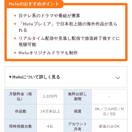
Huluのおすすめポイント
日テレ系のドラマや番組が豊富
「Huluプレミア」で日本初上陸の海外作品が見ら
れる
リアルタイム配信や見逃し配信で放送終了後すぐに
視聴可能
Huluオリジナルドラマも制作
▼Huluについて詳しく見る
Huluは、
日本テレビグループが運営する動画配信サービス
で
月額料金（税
無料お試し
1,026円
-
す。他配信サービスにはない
日テレ系番組のラインナップが充
込）
期間
実
しているのが特徴です。
ドラマ
をはじめ、
バラエティ番組
や
4K／フルHD／H
音楽番組
など、テレビ放送されている番組をまとめて見られる
作品数
14万本以上
画質
D／SD
のが魅力です。
アカウント
同時視聴台数
4台
家族のみOK
共有