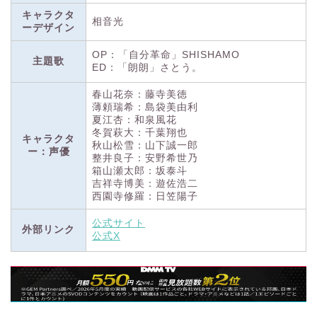
キャラクタ
相音光
ーデザイン
OP：「自分革命」SHISHAMO
主題歌
ED：「朗朗」さとう。
春山花奈：藤寺美徳
薄頼瑞希：島袋美由利
夏江杏：和泉風花
冬賀萩大：千葉翔也
キャラクタ
秋山松雪：山下誠一郎
ー：声優
整井良子：安野希世乃
箱山瀬太郎：坂泰斗
吉祥寺博美：遊佐浩二
西園寺修羅：日笠陽子
公式サイト
外部リンク
公式X