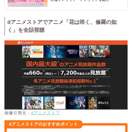
14日間の無料体験キャンペーンを実施中
です。今なら新規登
録で
550円分のDMMポイントをプレゼント
！
DMMブッ
（※2）
クス
や
DMM GAMES
など、各種DMMサービスで利用可能で
dアニメストアでアニメ「花は咲く、修羅の如
す。 ぜひこの機会にDMM TVをご利用ください。
く」を全話視聴
※1 国内定額制動画配信サービスで配信された新作アニメの見放題作品
が対象。調査期間：2023年12月1日~22日、2024年12月1日~20日。(株)
コミュニケーション科学研究所調べ。
※2 プレゼントされたポイントでの月額料金支払いは不可
※3 『DMM TV』と『FANZA TV』は別サービス
画像引用元：
dアニメストア
dアニメストアのおすすめポイント