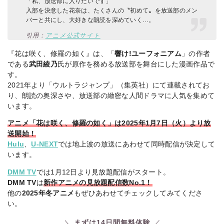
「私、放送部に入りたいです」
入部を決意した花奈は、たくさんの〝初めて〟を放送部のメン
バーと共にし、大好きな朗読を深めていく…。
引用：
アニメ公式サイト
『花は咲く、修羅の如く』は、「
響け!ユーフォニアム
」の作者
である
武田綾乃
氏が原作を務める放送部を舞台にした漫画作品で
す。
2021年より「ウルトラジャンプ」（集英社）にて連載されてお
り、朗読の奥深さや、放送部の緻密な人間ドラマに人気を集めて
います。
アニメ「花は咲く、修羅の如く」は2025年1月7日（火）より放
送開始！
Hulu
、
U-NEXT
では地上波の放送にあわせて同時配信が決定して
います。
DMM TV
では1月12日より見放題配信がスタート。
DMM TV
は
新作アニメの見放題配信数No.1！
他の
2025年冬アニメ
もぜひあわせてチェックしてみてくださ
い。
まずは14日間無料体験