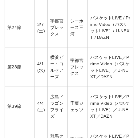
バスケットLIVE / Pr
宇都宮
シーホ
3/7
ime Video（バスケ
第24節
ブレッ
ース三
(土)
ットLIVE）/ U-NEX
クス
河
T / DAZN
横浜ビ
バスケットLIVE／P
宇都宮
4/1
ー・コ
rime Video（バスケ
第28節
ブレッ
(水)
ルセア
ットLIVE）／U-NE
クス
ーズ
XT／DAZN
広島ド
バスケットLIVE／P
4/4
ラゴン
千葉ジ
rime Video（バスケ
第39節
(土)
フライ
ェッツ
ットLIVE）／U-NE
ズ
XT／DAZN
群馬ク
バスケットLIVE／P