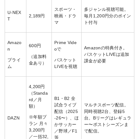
スポーツ・
多ジャンル視聴可能。
U-NEX
2,189円
映画・ドラ
毎月1,200円分のポイン
T
マ
ト付与
Amazo
Prime Vide
600円
Amazonの特典付き。
n
oで
バスケットLIVEは追加
（追加料
プライ
バスケット
課金が必要
金あり）
ム
LIVEを視聴
4,200円
（Standa
B1・B2 全
rd／月
試合ライブ
マルチスポーツ配信。
額）
配信（2025
同時視聴2台、登録5
※年額プ
DAZN
-26〜）、ほ
台。Bリーグはレギュラ
ラン 月々
かサッカー
ー〜ポストシーズンま
3,200円
／野球／F1
で配信。
／一括32,
等