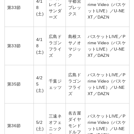
4/1
宇都宮
レイン
rime Video（バスケ
第33節
8
ブレッ
サンダ
ットLIVE）／U-NE
(土)
クス
ーズ
XT／DAZN
広島ド
島根ス
バスケットLIVE／P
4/1
ラゴン
サノオ
rime Video（バスケ
第33節
8
フライ
マジッ
ットLIVE）／U-NE
(土)
ズ
ク
XT／DAZN
広島ド
バスケットLIVE／P
4/2
千葉ジ
ラゴン
rime Video（バスケ
第35節
5
ェッツ
フライ
ットLIVE）／U-NE
(土)
ズ
XT／DAZN
名古屋
三遠ネ
バスケットLIVE／P
ダイヤ
5/2
オフェ
rime Video（バスケ
第36節
モンド
(土)
ニック
ットLIVE）／U-NE
ドルフ