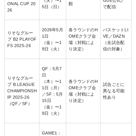
（火）〜1
GUE公式）
ONAL CUP 20
館
5日（日）
で配信
26
2026年5月
各ラウンドのH
バスケットLI
りそなグルー
1日
OMEクラブ会
VE／DAZN
プ B2 PLAYOF
（金）〜1
場（対戦によ
（全試合配
FS 2025-26
9日（火）
り決定）
信の対象）
QF：5月7
日
りそなグルー
（木）〜1
各ラウンドのH
プ B.LEAGUE
試合ごとに
1日（月）
OMEクラブ会
CHAMPIONSH
異なる可能
／SF：5月
場（対戦によ
IP 2025-26
性あり
15日
り決定）
（QF／SF）
（金）〜1
9日（火）
GAME1：