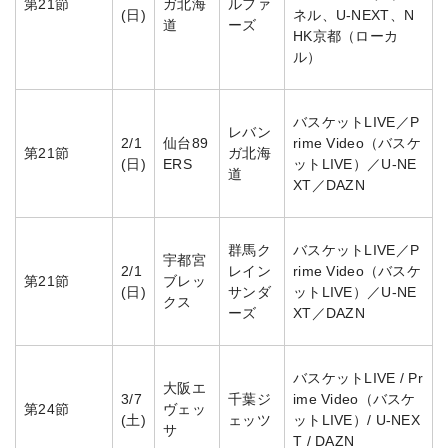
第21節
ガ北海
ルファ
(日)
ネル、U-NEXT、N
道
ーズ
HK京都（ローカ
ル）
バスケットLIVE／P
レバン
2/1
仙台89
rime Video（バスケ
第21節
ガ北海
(日)
ERS
ットLIVE）／U-NE
道
XT／DAZN
群馬ク
バスケットLIVE／P
宇都宮
2/1
レイン
rime Video（バスケ
第21節
ブレッ
(日)
サンダ
ットLIVE）／U-NE
クス
ーズ
XT／DAZN
バスケットLIVE / Pr
大阪エ
3/7
千葉ジ
ime Video（バスケ
第24節
ヴェッ
(土)
ェッツ
ットLIVE）/ U-NEX
サ
T / DAZN