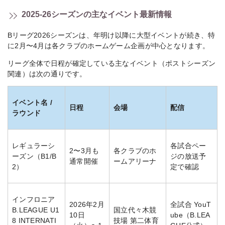
2025-26シーズンの主なイベント最新情報
Bリーグ2026シーズンは、年明け以降に大型イベントが続き、特
に2月〜4月は各クラブのホームゲーム企画が中心となります。
リーグ全体で日程が確定している主なイベント（ポストシーズン
関連）は次の通りです。
イベント名 /
日程
会場
配信
ラウンド
レギュラーシ
各試合ペー
2〜3月も
各クラブのホ
ーズン（B1/B
ジの放送予
通常開催
ームアリーナ
2）
定で確認
インフロニア
2026年2月
全試合 YouT
B.LEAGUE U1
国立代々木競
10日
ube（B.LEA
8 INTERNATI
技場 第二体育