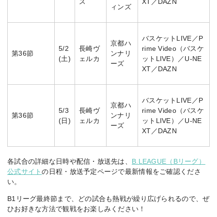
ス
XT／DAZN
ィンズ
バスケットLIVE／P
京都ハ
5/2
長崎ヴ
rime Video（バスケ
第36節
ンナリ
(土)
ェルカ
ットLIVE）／U-NE
ーズ
XT／DAZN
バスケットLIVE／P
京都ハ
5/3
長崎ヴ
rime Video（バスケ
第36節
ンナリ
(日)
ェルカ
ットLIVE）／U-NE
ーズ
XT／DAZN
各試合の詳細な日時や配信・放送先は、
B.LEAGUE（Bリーグ）
公式サイト
の日程・放送予定ページで最新情報をご確認くださ
い。
B1リーグ最終節まで、どの試合も熱戦が繰り広げられるので、ぜ
ひお好きな方法で観戦をお楽しみください！