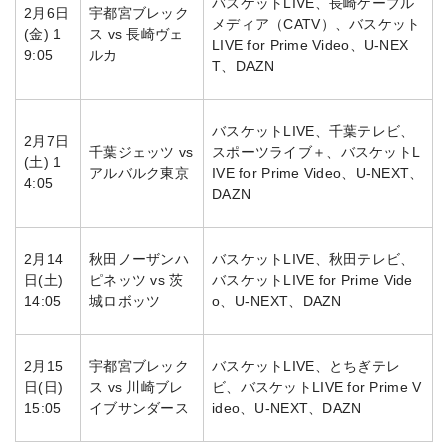
バスケットLIVE、長崎ケーブル
2月6日
宇都宮ブレック
メディア（CATV）、バスケット
(金) 1
ス vs 長崎ヴェ
LIVE for Prime Video、U-NEX
9:05
ルカ
T、DAZN
バスケットLIVE、千葉テレビ、
2月7日
千葉ジェッツ vs
スポーツライブ＋、バスケットL
(土) 1
アルバルク東京
IVE for Prime Video、U-NEXT、
4:05
DAZN
2月14
秋田ノーザンハ
バスケットLIVE、秋田テレビ、
日(土)
ピネッツ vs 茨
バスケットLIVE for Prime Vide
14:05
城ロボッツ
o、U-NEXT、DAZN
2月15
宇都宮ブレック
バスケットLIVE、とちぎテレ
日(日)
ス vs 川崎ブレ
ビ、バスケットLIVE for Prime V
15:05
イブサンダース
ideo、U-NEXT、DAZN