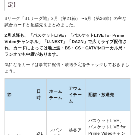
定】
Bリーグ「B1リーグ戦」2月（第21節）〜5月（第36節）の主な
試合カードと配信先をまとめました。
2月以降も、「バスケットLIVE」「バスケットLIVE for Prime
Videoチャンネル」「U-NEXT」「DAZN」で広くライブ配信さ
れ、カードによっては地上波・BS・CS・CATVやローカル局・
ラジオでも中継があります。
気になるカードは事前に配信・放送予定をチェックしておきまし
ょう。
アウェ
日
ホーム
節
イチー
配信・放送先
時
チーム
ム
バスケットLIVE、
バスケットLIVE for
レバン
越谷ア
2/1
Prime Videoチャン