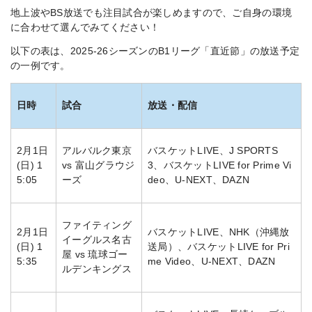
地上波やBS放送でも注目試合が楽しめますので、ご自身の環境
に合わせて選んでみてください！
以下の表は、2025-26シーズンのB1リーグ「直近節」の放送予定
の一例です。
日時
試合
放送・配信
2月1日
アルバルク東京
バスケットLIVE、J SPORTS
(日) 1
vs 富山グラウジ
3、バスケットLIVE for Prime Vi
5:05
ーズ
deo、U-NEXT、DAZN
ファイティング
2月1日
バスケットLIVE、NHK（沖縄放
イーグルス名古
(日) 1
送局）、バスケットLIVE for Pri
屋 vs 琉球ゴー
5:35
me Video、U-NEXT、DAZN
ルデンキングス